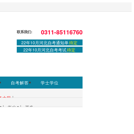
信息以河北省教育考试院
0311-85116760
联系我们:
22年10月河北自考通知单
待定
22年10月河北自考考试
待定
自考解答
学士学位
|
务大厅
|
|
衡水
更多+