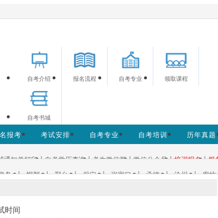
供河北自考信息服务，供学习交流使用，非政府官方网站，官方
自考介绍
报名流程
自考专业
领取课程
自考书城
名报考
考试安排
自考专业
自考培训
历年真题
|
|
|
|
|
试通知单打印
自考学历查询
考生微信群
微信公众号
培训报名
服
|
|
|
|
|
|
|
皇岛
邯郸
邢台
保定
张家口
承德
沧州
廊坊
考试时间