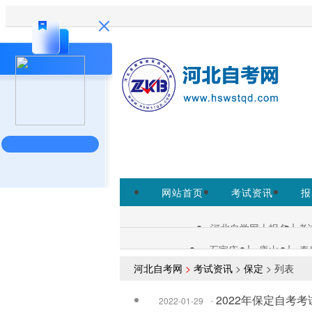
欢迎访问河北自考网！
为考生提
www.hebeea.edu.cn/为准。
网站首页
考试资讯
报
转考免考
|
河北自学网上报名
考
自考查询：
|
|
石家庄
唐山
秦
各市自考：
河北自考网
>
考试资讯
>
保定
> 列表
·
2022年保定自考
2022-01-29