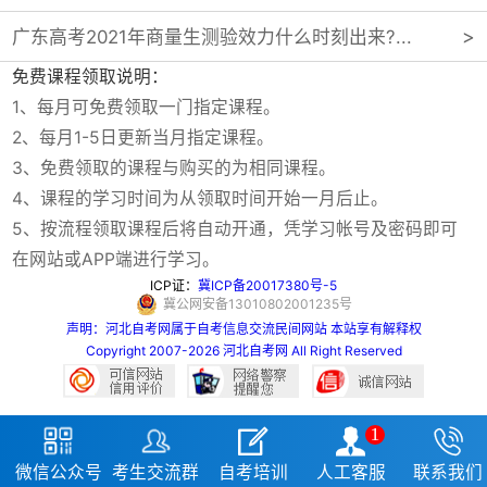
广东高考2021年商量生测验效力什么时刻出来?...
免费课程领取说明：
1、每月可免费领取一门指定课程。
2、每月1-5日更新当月指定课程。
3、免费领取的课程与购买的为相同课程。
4、课程的学习时间为从领取时间开始一月后止。
5、按流程领取课程后将自动开通，凭学习帐号及密码即可
在网站或APP端进行学习。
ICP证：
冀ICP备20017380号-5
冀公网安备13010802001235号
声明：河北自考网属于自考信息交流民间网站 本站享有解释权
Copyright 2007-2026 河北自考网 All Right Reserved
1





微信公众号
考生交流群
自考培训
人工客服
联系我们